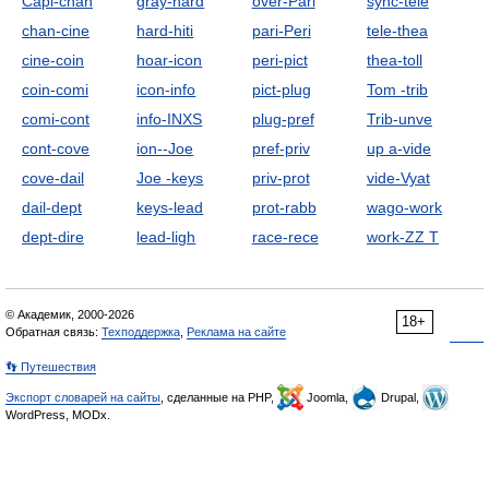
Capi-chan
gray-hard
over-Pari
sync-tele
chan-cine
hard-hiti
pari-Peri
tele-thea
cine-coin
hoar-icon
peri-pict
thea-toll
coin-comi
icon-info
pict-plug
Tom -trib
comi-cont
info-INXS
plug-pref
Trib-unve
cont-cove
ion--Joe
pref-priv
up a-vide
cove-dail
Joe -keys
priv-prot
vide-Vyat
dail-dept
keys-lead
prot-rabb
wago-work
dept-dire
lead-ligh
race-rece
work-ZZ T
© Академик, 2000-2026
18+
Обратная связь:
Техподдержка
,
Реклама на сайте
👣 Путешествия
Экспорт словарей на сайты
, сделанные на PHP,
Joomla,
Drupal,
WordPress, MODx.