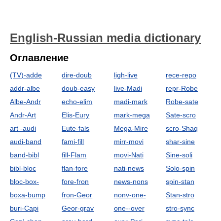
English-Russian media dictionary
Оглавление
(TV)-adde
dire-doub
ligh-live
rece-repo
addr-albe
doub-easy
live-Madi
repr-Robe
Albe-Andr
echo-elim
madi-mark
Robe-sate
Andr-Art
Elis-Eury
mark-mega
Sate-scro
art -audi
Eute-fals
Mega-Mire
scro-Shaq
audi-band
fami-fill
mirr-movi
shar-sine
band-bibl
fill-Flam
movi-Nati
Sine-soli
bibl-bloc
flan-fore
nati-news
Solo-spin
bloc-box-
fore-fron
news-nons
spin-stan
boxa-bump
fron-Geor
nonv-one-
Stan-stro
buri-Capi
Geor-grav
one--over
stro-sync